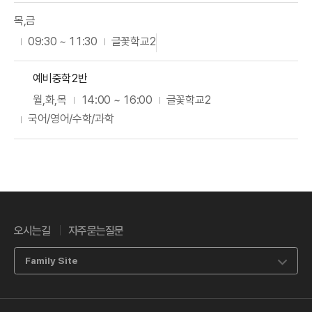
목,금
09:30 ~ 11:30
글꽃학교2
예비중학2반
월,화,목
14:00 ~ 16:00
글꽃학교2
국어/영어/수학/과학
오시는길
자주묻는질문
Family Site