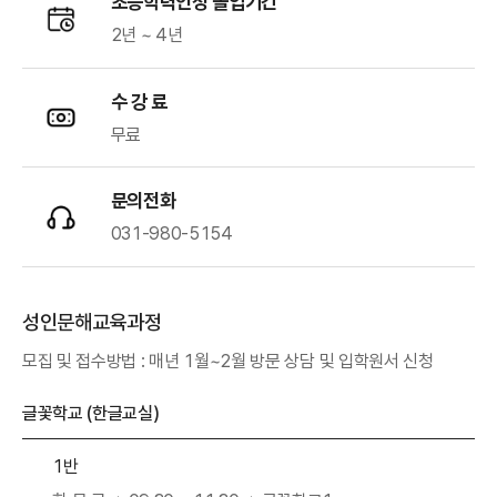
초등학력인정 졸업기간
2년 ~ 4년
수 강 료
무료
문의전화
031-980-5154
성인문해교육과정
모집 및 접수방법 : 매년 1월~2월 방문 상담 및 입학원서 신청
글꽃학교 (한글교실)
1반