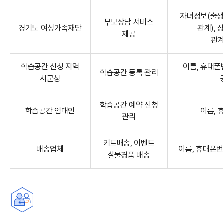
자녀정보(출생년
부모상담 서비스
경기도 여성가족재단
관계), 
제공
관
학습공간 신청 지역
이름, 휴대폰번
학습공간 등록 관리
시군청
학습공간 예약 신청
학습공간 임대인
이름, 
관리
키트배송, 이벤트
배송업체
이름, 휴대폰번
실물경품 배송