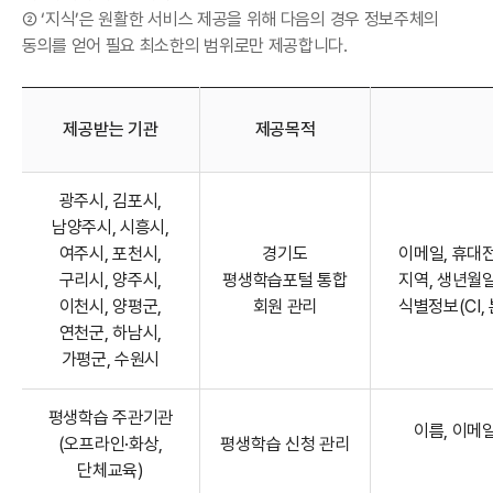
② ‘지식’은 원활한 서비스 제공을 위해 다음의 경우 정보주체의
동의를 얻어 필요 최소한의 범위로만 제공합니다.
제공받는 기관
제공목적
개인정보의 제3자 제공 표
광주시, 김포시,
남양주시, 시흥시,
여주시, 포천시,
경기도
이메일, 휴대전
구리시, 양주시,
평생학습포털 통합
지역, 생년월일
이천시, 양평군,
회원 관리
식별정보(CI,
연천군, 하남시,
가평군, 수원시
평생학습 주관기관
이름, 이메일
(오프라인·화상,
평생학습 신청 관리
단체교육)