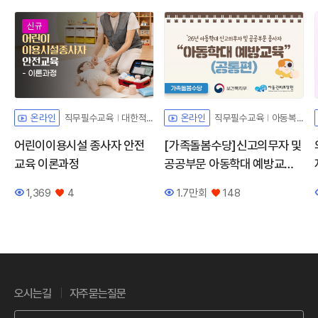
신규
직무필수교육
대한적십자사
직무필수교육
아동복지법해설
온라인
온라인
어린이이용시설 종사자 안전
[가족돌봄수당]신고의무자 및
교육 이론과정
공공부문 아동학대 예방교육
(공통편)
1,369
4
1.7만회
148
조회수
좋아요
조회수
좋아요
오시는길
자주묻는질문