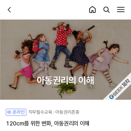
홈 이동
통합검색 레이어
전체메
뒤로가기
자체개발 강좌G
직무필수교육
아동권리존중
온라인
120cm를 위한 변화, 아동권리의 이해