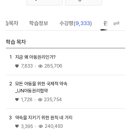
좋아요
학습목차
학습정보
수강평(
9,333
)
관련 추천 학
학습 목차
1
지금 왜 아동권리인가?
좋아요
285,706
7,833
2
모든 아동을 위한 국제적 약속
_UN아동권리협약
좋아요
235,754
1,728
3
약속을 지키기 위한 원칙 네 가지
좋아요
240,493
3,395