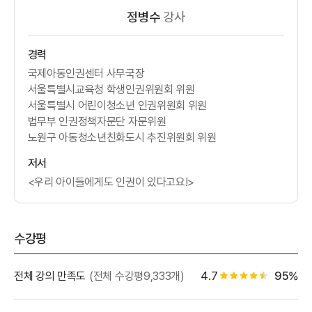
정병수
강사
경력
국제아동인권센터 사무국장
서울특별시교육청 학생인권위원회 위원
서울특별시 어린이청소년 인권위원회 위원
법무부 인권정책자문단 자문위원
노원구 아동청소년친화도시 추진위원회 위원
저서
<우리 아이들에게도 인권이 있다고요!>
수강평
별점 백
전체 강의 만족도
(전체 수강평9,333개)
4.7
95%
별점 4.5개