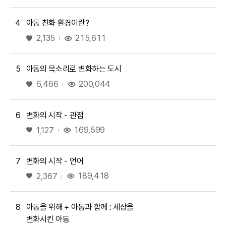
4
아동 친화 환경이란?
좋아요
215,611
2,135
5
아동의 목소리로 변화하는 도시
좋아요
200,044
6,466
6
변화의 시작 - 관점
좋아요
169,599
1,127
7
변화의 시작 - 언어
좋아요
189,418
2,367
8
아동을 위해 + 아동과 함께 : 세상을
변화시킨 아동