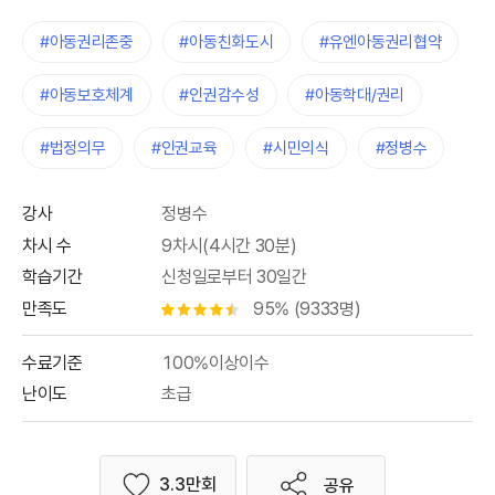
#아동권리존중
#아동친화도시
#유엔아동권리협약
#아동보호체계
#인권감수성
#아동학대/권리
#법정의무
#인권교육
#시민의식
#정병수
강사
정병수
차시 수
9차시(4시간 30분)
학습기간
신청일로부터 30일간
만족도
95% (9333명)
별점 4.5개
수료기준
100%이상이수
난이도
초급
3.3만회
공유