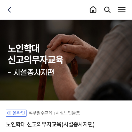
홈 이동
통합검색 레이어
전체메
뒤로가기
직무필수교육
시설노인돌봄
온라인
노인학대 신고의무자교육(시설종사자편)