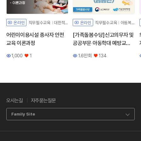
직무필수교육
대한적십자사
직무필수교육
아동복지법해설
온라인
온라인
어린이이용시설 종사자 안전
[가족돌봄수당]신고의무자 및
교육 이론과정
공공부문 아동학대 예방교육
(공통편)
1,000
1
1.6만회
134
조회수
좋아요
조회수
좋아요
오시는길
자주묻는질문
Family Site