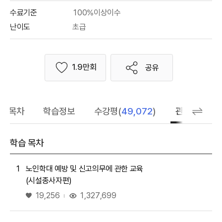
수료기준
100%이상이수
난이도
초급
1.9만회
공유
좋아요
학습목차
학습정보
수강평(
49,072
)
관련 추천 학
학습 목차
1
노인학대 예방 및 신고의무에 관한 교육
(시설종사자편)
좋아요
1,327,699
19,256