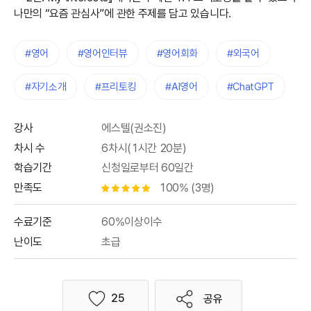
나만의 “요즘 관심사”에 관한 주제를 담고 있습니다.
#영어
#영어인터뷰
#영어회화
#외국어
#자기소개
#프리토킹
#AI영어
#ChatGPT
강사
에스텔(권소진)
차시 수
6차시(1시간 20분)
학습기간
신청일로부터 60일간
만족도
100% (3명)
별점 0.5개
수료기준
60%이상이수
난이도
초급
25
공유