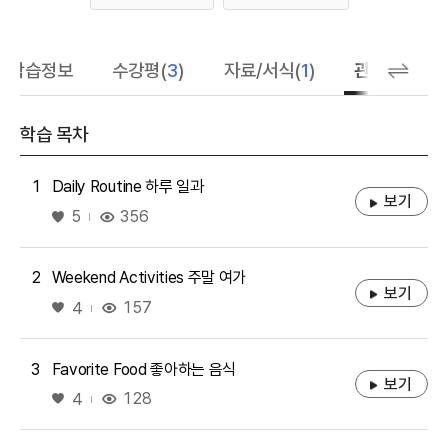
좋아요
학습정보
수강평(
3
)
자료/서식(
1
)
관련 추천 학
학습 목차
1
Daily Routine 하루 일과
보기
좋아요
356
5
2
Weekend Activities 주말 여가
보기
좋아요
157
4
3
Favorite Food 좋아하는 음식
보기
좋아요
128
4