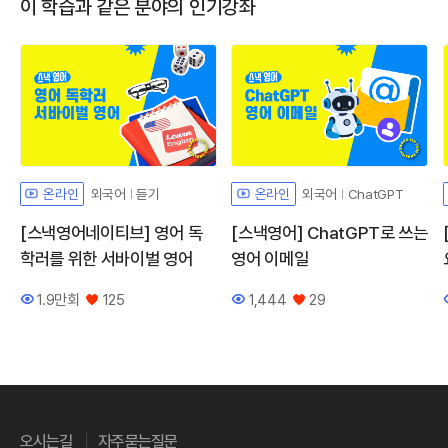
이 학습과 같은 분야의 인기강좌
외국어
듣기
외국어
ChatGPT
온라인
온라인
[스낵영어네이티브] 영어 독
[스낵영어] ChatGPT로 쓰는
학러를 위한 서바이벌 영어
영어 이메일
1.9만회
125
1,444
29
조회수
좋아요
조회수
좋아요
오시는길
자주묻는질문