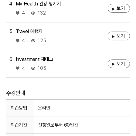
4
My Health 건강 챙기기
보기
좋아요
132
4
5
Travel 여행지
보기
좋아요
125
4
6
Investment 재테크
보기
좋아요
105
4
수강안내
수강안내
학습방법
온라인
학습기간
신청일로부터 60일간