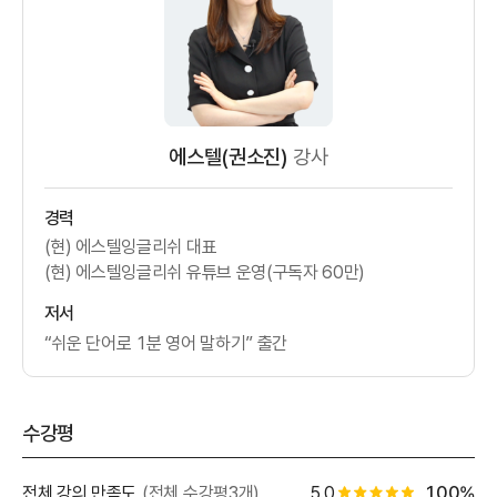
에스텔(권소진)
강사
경력
(현) 에스텔잉글리쉬 대표
(현) 에스텔잉글리쉬 유튜브 운영(구독자 60만)
저서
“쉬운 단어로 1분 영어 말하기” 출간
수강평
별점 백분
전체 강의 만족도
(전체 수강평3개)
5.0
100%
별점 0.5개