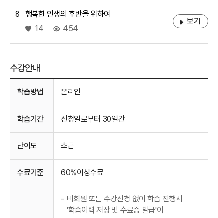
8
행복한 인생의 후반을 위하여
보기
좋아요
454
14
수강안내
수강안내
학습방법
온라인
학습기간
신청일로부터 30일간
난이도
초급
수료기준
60%이상수료
-
비회원 또는 수강신청 없이 학습 진행시
'학습이력 저장 및 수료증 발급'이