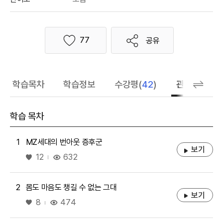
77
공유
좋아요
학습목차
학습정보
수강평(
42
)
관련 추천 학
학습 목차
1
MZ세대의 번아웃 증후군
보기
좋아요
632
12
2
몸도 마음도 챙길 수 없는 그대
보기
좋아요
474
8