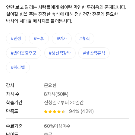
앞만 보고 달리는 사람들에게 쉼이란 막연한 두려움의 존재입니다.
살아갈 힘을 주는 진정한 휴식에 대해 정신건강 전문의 문요한
박사의 세대별 메시지를 들어봅시다.
#인생
#노후
#여가
#휴식
#번아웃증후군
#생산적강박
#생산적휴식
#워라밸
강사
문요한
차시 수
8차시(50분)
학습기간
신청일로부터 30일간
만족도
94% (42명)
별점 4.5개
수료기준
60%이상이수
난이도
초급