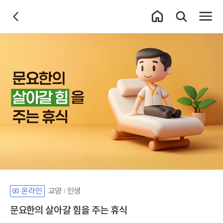
홈 이동
통합검색 레이어
전체메
뒤로가기
교양
인생
온라인
문요한의 살아갈 힘을 주는 휴식