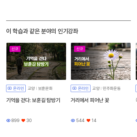
이 학습과 같은 분야의 인기강좌
신규
신규
교양
보훈문화
교양
민주화운동
온라인
온라인
기억을 걷다: 보훈길 탐방기
거리에서 피어난 꽃
899
30
544
14
조회수
좋아요
조회수
좋아요