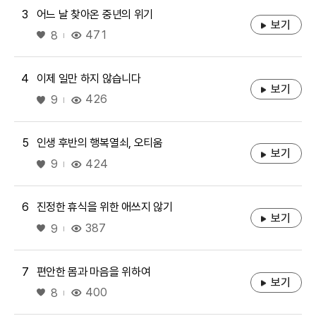
3
어느 날 찾아온 중년의 위기
보기
좋아요
471
8
4
이제 일만 하지 않습니다
보기
좋아요
426
9
5
인생 후반의 행복열쇠, 오티움
보기
좋아요
424
9
6
진정한 휴식을 위한 애쓰지 않기
보기
좋아요
387
9
7
편안한 몸과 마음을 위하여
보기
좋아요
400
8