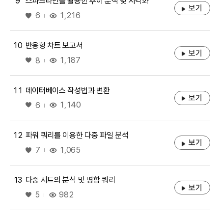
9
스파크라인을 활용한 추이 분석 및 시각화
보기
좋아요
1,216
6
10
반응형 차트 보고서
보기
좋아요
1,187
8
11
데이터베이스 작성법과 변환
보기
좋아요
1,140
6
12
파워 쿼리를 이용한 다중 파일 분석
보기
좋아요
1,065
7
13
다중 시트의 분석 및 병합 쿼리
보기
좋아요
982
5