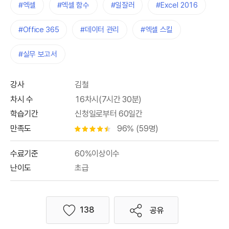
#엑셀
#엑셀 함수
#일잘러
#Excel 2016
#Office 365
#데이터 관리
#엑셀 스킬
#실무 보고서
강사
김철
차시 수
16차시(7시간 30분)
학습기간
신청일로부터 60일간
만족도
96% (59명)
별점 4.5개
수료기준
60%이상이수
난이도
초급
138
공유
좋아요