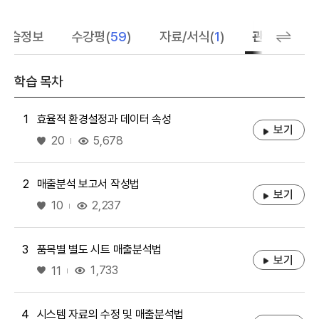
학습정보
수강평(
59
)
자료/서식(
1
)
관련 추천 학
학습 목차
1
효율적 환경설정과 데이터 속성
보기
좋아요
5,678
20
2
매출분석 보고서 작성법
보기
좋아요
2,237
10
3
품목별 별도 시트 매출분석법
보기
좋아요
1,733
11
4
시스템 자료의 수정 및 매출분석법