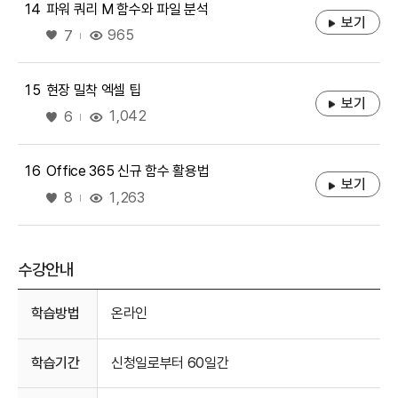
14
파워 쿼리 M 함수와 파일 분석
보기
좋아요
965
7
15
현장 밀착 엑셀 팁
보기
좋아요
1,042
6
16
Office 365 신규 함수 활용법
보기
좋아요
1,263
8
수강안내
수강안내
학습방법
온라인
학습기간
신청일로부터 60일간