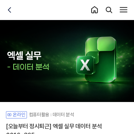
홈 이동
통합검색 레이어
전체메
뒤로가기
컴퓨터활용
데이터 분석
온라인
[오늘부터 정시퇴근] 엑셀 실무 데이터 분석