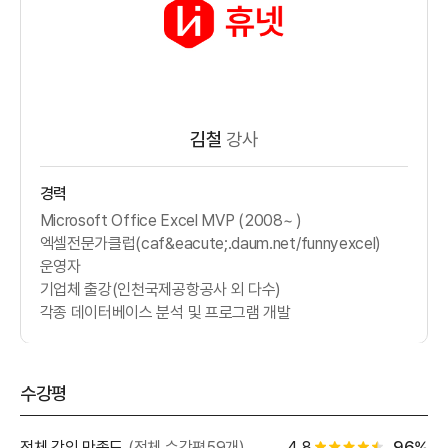
김철
강사
경력
Microsoft Office Excel MVP (2008~ )
엑셀전문가클럽(caf&eacute;.daum.net/funnyexcel)
운영자
기업체 출강(인천국제공항공사 외 다수)
각종 데이터베이스 분석 및 프로그램 개발
수강평
별점 백
전체 강의 만족도
(전체 수강평59개)
4.8
96%