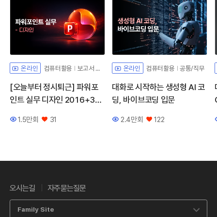
컴퓨터활용
보고서 디자인
컴퓨터활용
공통/직무
온라인
온라인
[오늘부터 정시퇴근] 파워포
대화로 시작하는 생성형 AI 코
인트 실무 디자인 2016+36
딩, 바이브코딩 입문
5
1.5만회
31
2.4만회
122
조회수
좋아요
조회수
좋아요
오시는길
자주묻는질문
Family Site