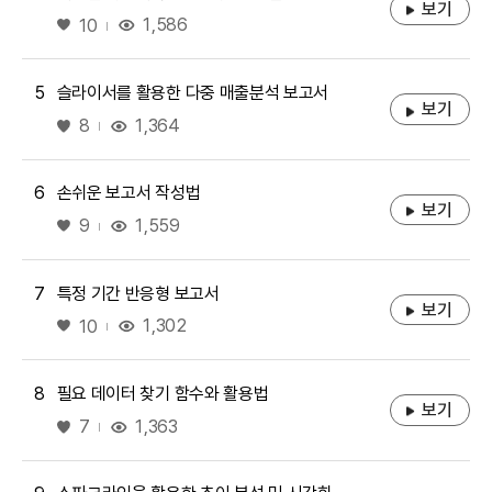
보기
좋아요
1,586
10
5
슬라이서를 활용한 다중 매출분석 보고서
보기
좋아요
1,364
8
6
손쉬운 보고서 작성법
보기
좋아요
1,559
9
7
특정 기간 반응형 보고서
보기
좋아요
1,302
10
8
필요 데이터 찾기 함수와 활용법
보기
좋아요
1,363
7