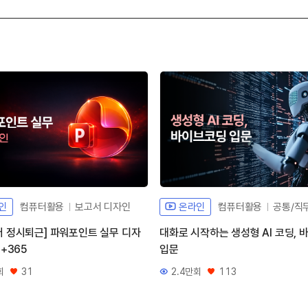
인
컴퓨터활용
보고서 디자인
온라인
컴퓨터활용
공통/직
터 정시퇴근] 파워포인트 실무 디자
대화로 시작하는 생성형 AI 코딩,
6+365
입문
회
31
2.4만회
113
좋아요
조회수
좋아요