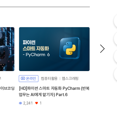
내
내
고
무
온라인
컴퓨터활용
웹스크래핑
온라인
 바이브코딩
[HD]파이썬 스마트 자동화 PyCharm (반복
[HD]파이썬 
업무는 AI에게 맡기자) Part.6
업무는 AI에게 
2,241
1
556
0
조회수
좋아요
조회수
좋아요