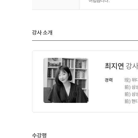
어렵습니다.
강사 소개
최지연
강
경력
現) 위
前) 
前) 삼
前) 
수강평