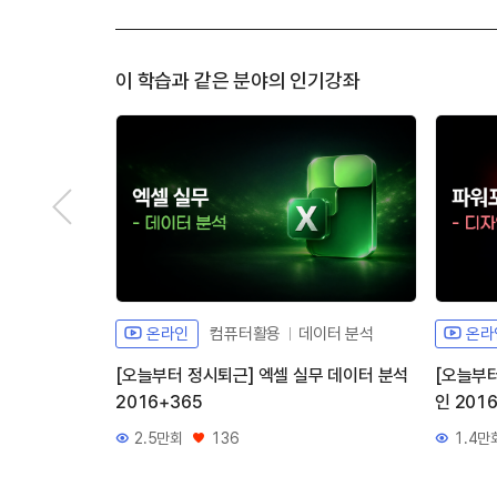
이 학습과 같은 분야의 인기강좌
온라인
컴퓨터활용
데이터 분석
온라
[오늘부터 정시퇴근] 엑셀 실무 데이터 분석
[오늘부
2016+365
인 201
2.5만회
136
1.4만
조회수
좋아요
조회수