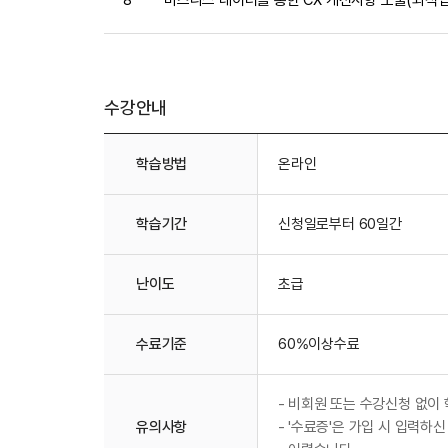
수강안내
수강안내
학습방법
온라인
학습기간
신청일로부터 60일간
난이도
초급
수료기준
60%이상수료
-
비회원 또는 수강신청 없이 
유의사항
-
'수료증'은 가입 시 입력하신