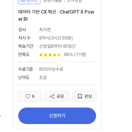
온라인
컴퓨터활용
고객경험
데이터 기반 CX 혁신 : ChatGPT X Pow
er BI
강사
최지연
차시 수
8차시(3시간 55분)
학습기간
신청일로부터 60일간
만족도
96% (11명)
별점 4.5개
수료기준
60%이상수료
난이도
초급
9
공유
관심
좋아요
신청하기
ChatGPT의 이해(새 창 열림) 학습